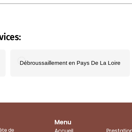
vices:
Débroussaillement en Pays De La Loire
Menu
ète de
Accueil
Prestatio