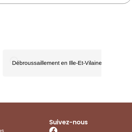
Débroussaillement en Ille-Et-Vilaine
D
Suivez-nous
ns